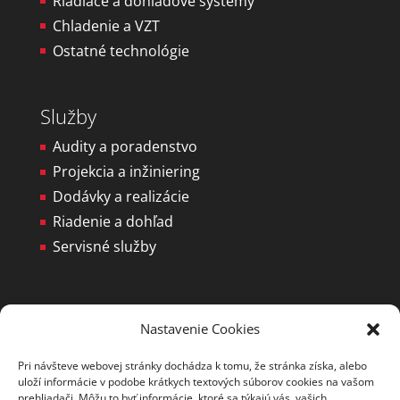
Riadiace a dohľadové systémy
Chladenie a VZT
Ostatné technológie
Služby
Audity a poradenstvo
Projekcia a inžiniering
Dodávky a realizácie
Riadenie a dohľad
Servisné služby
PRONIX, s.r.o.
Nastavenie Cookies
Elektrárenská 6
Pri návšteve webovej stránky dochádza k tomu, že stránka získa, alebo
831 04 Bratislava
uloží informácie v podobe krátkych textových súborov cookies na vašom
prehliadači. Môžu to byť informácie, ktoré sa týkajú vás, vašich