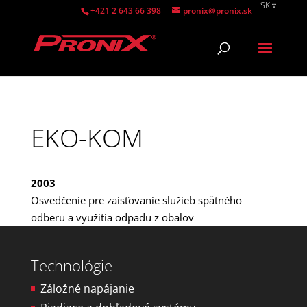
SK
+421 2 643 66 398
pronix@pronix.sk
EN
SK
EKO-KOM
2003
Osvedčenie pre zaisťovanie služieb spätného
odberu a využitia odpadu z obalov
Technológie
Záložné napájanie