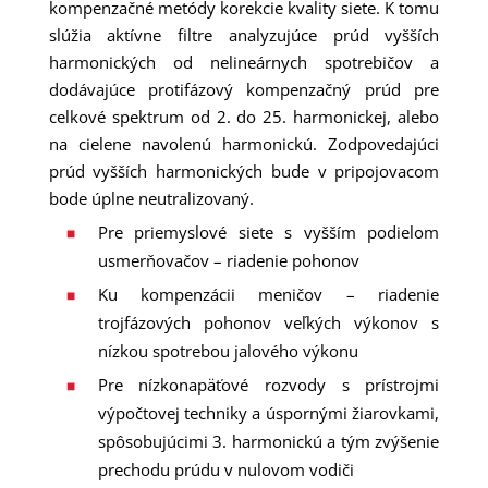
kompenzačné metódy korekcie kvality siete. K tomu
slúžia aktívne filtre analyzujúce prúd vyšších
harmonických od nelineárnych spotrebičov a
dodávajúce protifázový kompenzačný prúd pre
celkové spektrum od 2. do 25. harmonickej, alebo
na cielene navolenú harmonickú. Zodpovedajúci
prúd vyšších harmonických bude v pripojovacom
bode úplne neutralizovaný.
Pre priemyslové siete s vyšším podielom
usmerňovačov – riadenie pohonov
Ku kompenzácii meničov – riadenie
trojfázových pohonov veľkých výkonov s
nízkou spotrebou jalového výkonu
Pre nízkonapäťové rozvody s prístrojmi
výpočtovej techniky a úspornými žiarovkami,
spôsobujúcimi 3. harmonickú a tým zvýšenie
prechodu prúdu v nulovom vodiči