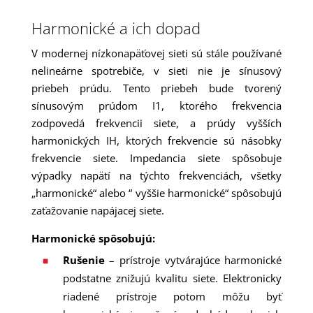
Harmonické a ich dopad
V modernej nízkonapäťovej sieti sú stále používané
nelineárne spotrebiče, v sieti nie je sínusový
priebeh prúdu. Tento priebeh bude tvorený
sínusovým prúdom I1, ktorého frekvencia
zodpovedá frekvencii siete, a prúdy vyšších
harmonických IH, ktorých frekvencie sú násobky
frekvencie siete. Impedancia siete spôsobuje
výpadky napätí na týchto frekvenciách, všetky
„harmonické“ alebo “ vyššie harmonické“ spôsobujú
zaťažovanie napájacej siete.
Harmonické spôsobujú:
Rušenie
– prístroje vytvárajúce harmonické
podstatne znižujú kvalitu siete. Elektronicky
riadené prístroje potom môžu byť