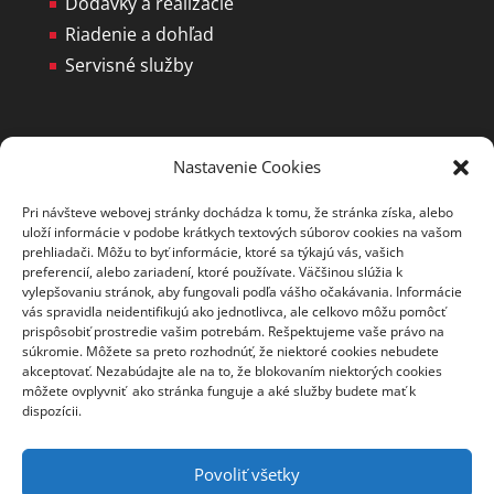
Dodávky a realizácie
Riadenie a dohľad
Servisné služby
PRONIX, s.r.o.
Nastavenie Cookies
Elektrárenská 6
Pri návšteve webovej stránky dochádza k tomu, že stránka získa, alebo
831 04 Bratislava
uloží informácie v podobe krátkych textových súborov cookies na vašom
prehliadači. Môžu to byť informácie, ktoré sa týkajú vás, vašich
Tel.: +421 2 643 66 398
preferencií, alebo zariadení, ktoré používate. Väčšinou slúžia k
E-mail:
pronix@pronix.sk
vylepšovaniu stránok, aby fungovali podľa vášho očakávania. Informácie
vás spravidla neidentifikujú ako jednotlivca, ale celkovo môžu pomôcť
NON-STOP servisná linka:
prispôsobiť prostredie vašim potrebám. Rešpektujeme vaše právo na
súkromie. Môžete sa preto rozhodnúť, že niektoré cookies nebudete
+421 905 255 435
akceptovať. Nezabúdajte ale na to, že blokovaním niektorých cookies
môžete ovplyvniť ako stránka funguje a aké služby budete mať k
dispozícii.
Povoliť všetky