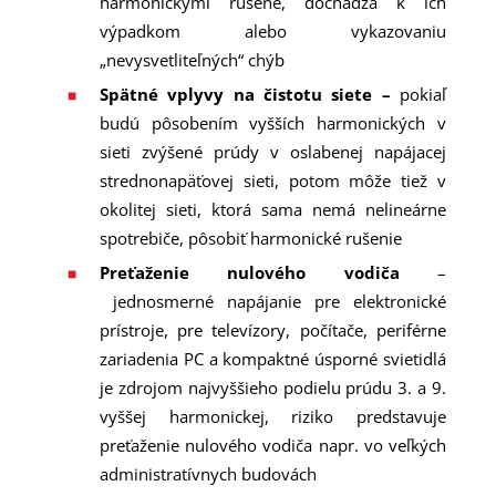
harmonickými rušené, dochádza k ich
výpadkom alebo vykazovaniu
„nevysvetliteľných“ chýb
Spätné vplyvy na čistotu siete –
pokiaľ
budú pôsobením vyšších harmonických v
sieti zvýšené prúdy v oslabenej napájacej
strednonapäťovej sieti, potom môže tiež v
okolitej sieti, ktorá sama nemá nelineárne
spotrebiče, pôsobiť harmonické rušenie
Preťaženie nulového vodiča
–
jednosmerné napájanie pre elektronické
prístroje, pre televízory, počítače, periférne
zariadenia PC a kompaktné úsporné svietidlá
je zdrojom najvyššieho podielu prúdu 3. a 9.
vyššej harmonickej, riziko predstavuje
preťaženie nulového vodiča napr. vo veľkých
administratívnych budovách