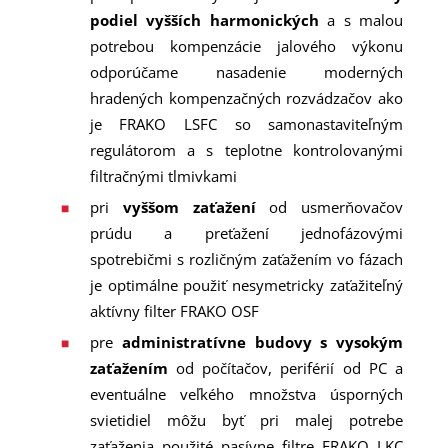
podiel vyšších harmonických
a s malou
potrebou kompenzácie jalového výkonu
odporúčame nasadenie moderných
hradených kompenzačných rozvádzačov ako
je FRAKO LSFC so samonastaviteľným
regulátorom a s teplotne kontrolovanými
filtračnými tlmivkami
pri
vyššom zaťažení
od usmerňovačov
prúdu a preťažení jednofázovými
spotrebičmi s rozličným zaťažením vo fázach
je optimálne použiť nesymetricky zaťažiteľný
aktívny filter FRAKO OSF
pre
administratívne budovy s vysokým
zaťažením
od počítačov, periférií od PC a
eventuálne veľkého množstva úsporných
svietidiel môžu byť pri malej potrebe
zaťaženia použité pasívne filtre FRAKO LKC