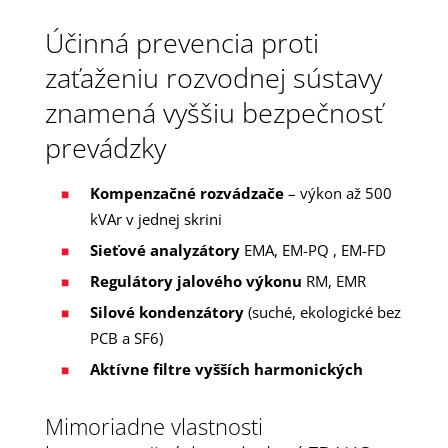
Účinná prevencia proti
zaťaženiu rozvodnej sústavy
znamená vyššiu bezpečnosť
prevádzky
Kompenzačné rozvádzače
– výkon až 500
kVAr v jednej skrini
Sieťové analyzátory
EMA, EM-PQ , EM-FD
Regulátory jalového výkonu
RM, EMR
Silové kondenzátory
(suché, ekologické bez
PCB a SF6)
Aktívne filtre vyšších harmonických
Mimoriadne vlastnosti