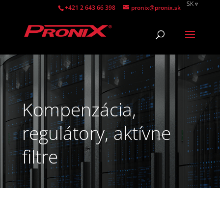
SK
+421 2 643 66 398
pronix@pronix.sk
EN
SK
Kompenzácia,
regulátory, aktívne
filtre