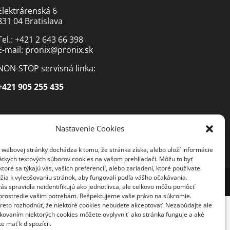
Elektrárenská 6
831 04 Bratislava
Tel.: +421 2 643 66 398
E-mail:
pronix@pronix.sk
NON-STOP servisná linka:
+421 905 255 435
Nastavenie Cookies
 webovej stránky dochádza k tomu, že stránka získa, alebo uloží informácie
átkych textových súborov cookies na vašom prehliadači. Môžu to byť
ktoré sa týkajú vás, vašich preferencií, alebo zariadení, ktoré používate.
žia k vylepšovaniu stránok, aby fungovali podľa vášho očakávania.
ás spravidla neidentifikujú ako jednotlivca, ale celkovo môžu pomôcť
 prostredie vašim potrebám. Rešpektujeme vaše právo na súkromie.
reto rozhodnúť, že niektoré cookies nebudete akceptovať. Nezabúdajte ale
lokovaním niektorých cookies môžete ovplyvniť ako stránka funguje a aké
e mať k dispozícii.