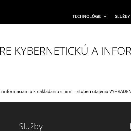
TECHNOLÓGIE
SLUŽBY
RE KYBERNETICKÚ A INF
 informáciám a k nakladaniu s nimi – stupeň utajenia VYHRADE
Služby