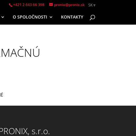
+421 2 643 66 398
pronix@pronix.sk
SK
O SPOLOČNOSTI
KONTAKTY
EN
SK
ORMAČNÚ
NÉ
PRONIX, s.r.o.