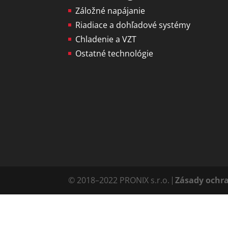
Záložné napájanie
Riadiace a dohľadové systémy
Chladenie a VZT
Ostatné technológie
© 2018–2022 PRONIX s.r.o.
Zásady ochr