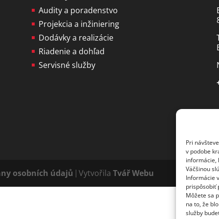
Audity a poradenstvo
Projekcia a inžiniering
Dodávky a realizácie
Riadenie a dohľad
Servisné služby
Pri návšteve
v podobe kr
informácie, 
Väčšinou slú
any osobních údajů
Vytvořila
Tvář Webu
Informácie v
prispôsobiť
Môžete sa p
na to, že b
služby budet