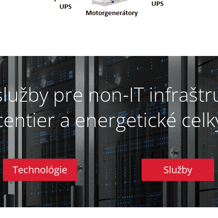
lužby pre non-IT infrašt
centier a
energetické celk
Technológie
Služby