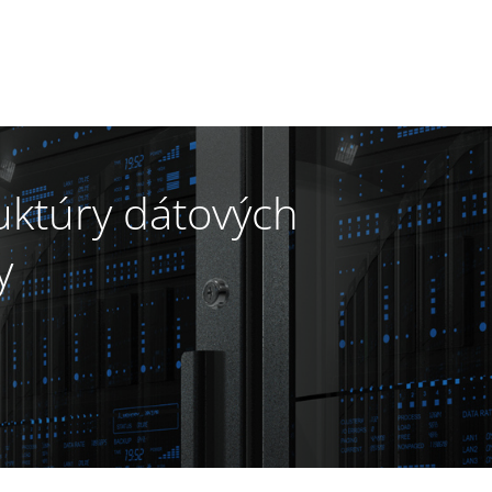
ruktúry dátových
y