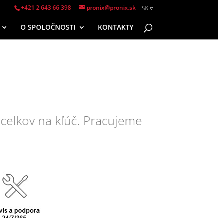
+421 2 643 66 398
pronix@pronix.sk
SK
O SPOLOČNOSTI
KONTAKTY
EN
SK
celkov na kľúč. Pracujeme