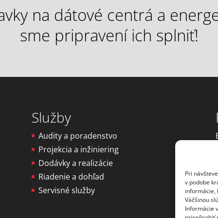
vky na dátové centrá a energet
sme pripravení ich splniť!
Služby
Audity a poradenstvo
Projekcia a inžiniering
Dodávky a realizácie
Pri návšteve
Riadenie a dohľad
v podobe kr
Servisné služby
informácie, 
Väčšinou slú
Informácie v
prispôsobiť