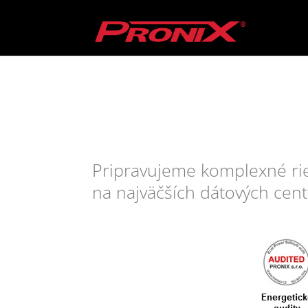
Pripravujeme komplexné rie
na najväčších dátových cent