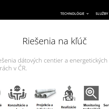
TECHNOLÓGIE
SLUŽBY
Riešenia na kľúč
šenia dátových centier a energetických 
rách v ČR.