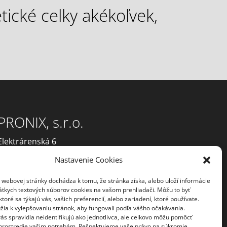
ické celky akékoľvek,
PRONIX, s.r.o.
Elektrárenská 6
831 04 Bratislava
Nastavenie Cookies
Tel.: +421 2 643 66 398
E-mail:
pronix@pronix.sk
 webovej stránky dochádza k tomu, že stránka získa, alebo uloží informácie
átkych textových súborov cookies na vašom prehliadači. Môžu to byť
NON-STOP servisná linka:
ktoré sa týkajú vás, vašich preferencií, alebo zariadení, ktoré používate.
žia k vylepšovaniu stránok, aby fungovali podľa vášho očakávania.
+421 905 255 435
ás spravidla neidentifikujú ako jednotlivca, ale celkovo môžu pomôcť
 prostredie vašim potrebám. Rešpektujeme vaše právo na súkromie.