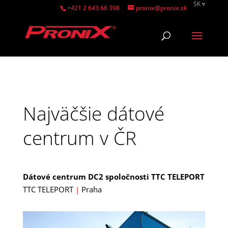
SK
+421 2 643 66 398
pronix@pronix.sk
EN
SK
Najväčšie dátové
centrum v ČR
Dátové centrum DC2 spoločnosti TTC TELEPORT
TTC TELEPORT
|
Praha