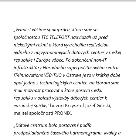
„Veľmi si vážime spoluprácu, ktorú sme so
spoločnosťou TTC TELEPORT nadviazali už pred
niekoľkými rokmi a ktorá vyvrcholila realizáciou
jedného z najvýznamnejších dátových centier v Českej
republike i Európe vôbec. Po dokončení non-IT
infraštruktúry Národného superpočítačového centra
IT4Innovations VŠB-TUO v Ostrave je to v krátkej dobe
opäť jedno z technologických centier, na ktorom sme
mali možnosť pracovať a ktoré posúva Českú
republiku v oblasti výstavby dátových centier k
európskej špičke,“
hovorí Krzysztof Józef Górski,
majiteľ spoločnosti PRONIX.
„Dátové centrum bolo postavené podľa
predpokladaného časového harmonogramu, kvality a